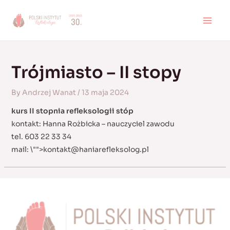
Skip
to
MAI
content
MEN
Trójmiasto – II stopy
By
Andrzej Wanat
/
13 maja 2024
kurs II stopnia refleksologii stóp
kontakt: Hanna Rożbicka – nauczyciel zawodu
tel. 603 22 33 34
mail:
\"">
kontakt@haniarefleksolog.pl