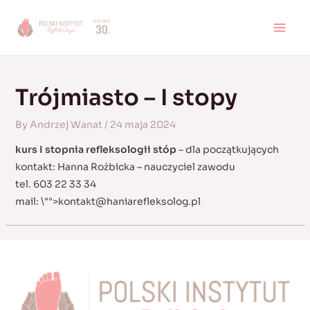
Skip
to
MAI
content
MEN
Trójmiasto – I stopy
By
Andrzej Wanat
/
24 maja 2024
kurs I stopnia refleksologii stóp
– dla początkujących
kontakt: Hanna Rożbicka – nauczyciel zawodu
tel. 603 22 33 34
mail:
\"">
kontakt@haniarefleksolog.pl