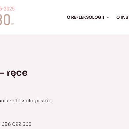
O REFLEKSOLOGII
O INS
– ręce
pniu refleksologii stóp
l. 696 022 565