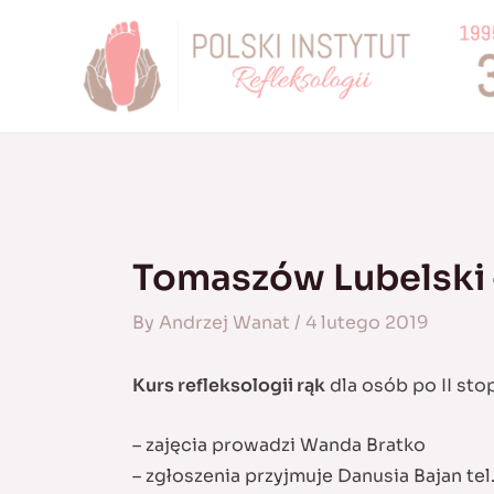
Skip
to
content
Tomaszów Lubelski 
By
Andrzej Wanat
/
4 lutego 2019
Kurs refleksologii rąk
dla osób po II sto
– zajęcia prowadzi Wanda Bratko
– zgłoszenia przyjmuje Danusia Bajan te