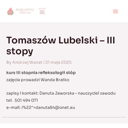
Skip
to
MAI
content
MEN
Tomaszów Lubelski – III
stopy
By
Andrzej Wanat
/
21 maja 2025
kurs III stopnia refleksologii stóp
zajęcia prowadzi Wanda Bratko
zapisy i kontakt: Danuta Jaworska – nauczyciel zawodu
tel. 501 494 071
e-mail:
/%22">
danuta84@onet.eu