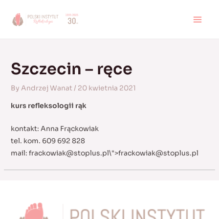
Skip
to
MAI
content
MEN
Szczecin – ręce
By
Andrzej Wanat
/
20 kwietnia 2021
kurs refleksologii rąk
kontakt: Anna Frąckowiak
tel. kom. 609 692 828
mail:
frackowiak@stoplus.pl
\">
frackowiak@stoplus.pl