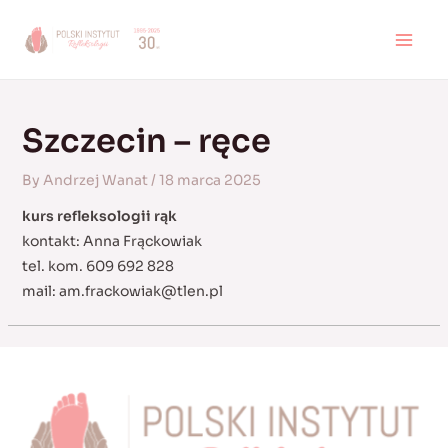
Skip
to
MAI
content
MEN
Szczecin – ręce
By
Andrzej Wanat
/
18 marca 2025
kurs refleksologii rąk
kontakt: Anna Frąckowiak
tel. kom. 609 692 828
mail:
am.frackowiak@tlen.pl