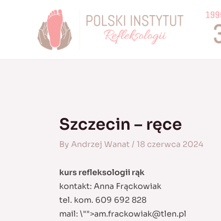
Skip
to
content
Szczecin – ręce
By
Andrzej Wanat
/
18 czerwca 2024
kurs refleksologii rąk
kontakt: Anna Frąckowiak
tel. kom. 609 692 828
mail:
\"">
am.frackowiak@tlen.pl