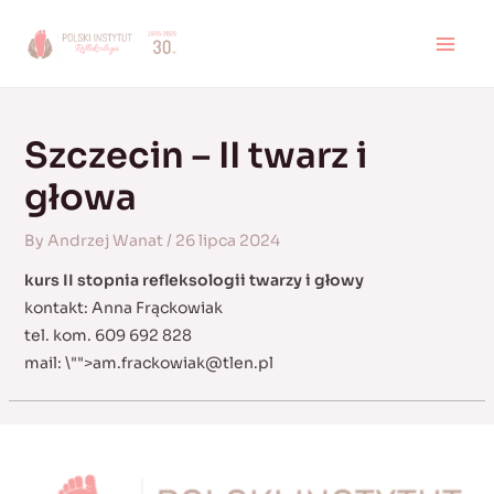
Skip
to
MAI
content
MEN
Szczecin – II twarz i
głowa
By
Andrzej Wanat
/
26 lipca 2024
kurs II stopnia refleksologii twarzy i głowy
kontakt: Anna Frąckowiak
tel. kom. 609 692 828
mail:
\"">
am.frackowiak@tlen.pl