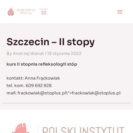
Skip
to
MAI
content
MEN
Szczecin – II stopy
By
Andrzej Wanat
/
18 stycznia 2022
kurs II stopnia refleksologii stóp
kontakt: Anna Frąckowiak
tel. kom. 609 692 828
mail:
frackowiak@stoplus.pl
\">
frackowiak@stoplus.pl