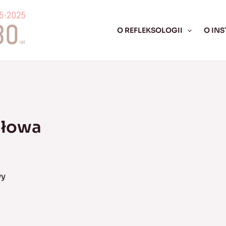
O REFLEKSOLOGII
O INS
 głowa
wy