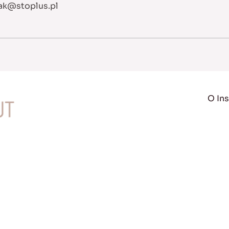
ak@stoplus.pl
O Ins