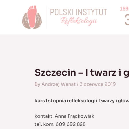
Skip
to
content
Szczecin – I twarz i
By
Andrzej Wanat
/
3 czerwca 2019
kurs I stopnia refleksologii
twarzy i gło
kontakt: Anna Frąckowiak
tel. kom. 609 692 828