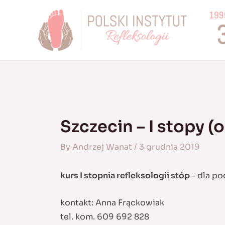
Skip
to
content
Szczecin – I stopy 
By
Andrzej Wanat
/
3 grudnia 2019
kurs I stopnia refleksologii stóp
– dla p
kontakt: Anna Frąckowiak
tel. kom. 609 692 828