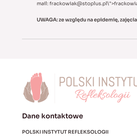
mail:
frackowiak@stoplus.pl
\">
frackowi
UWAGA: ze względu na epidemię, zajęci
Dane kontaktowe
POLSKI INSTYTUT REFLEKSOLOGII