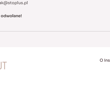
ak@stoplus.pl
a odwołane!
O Ins