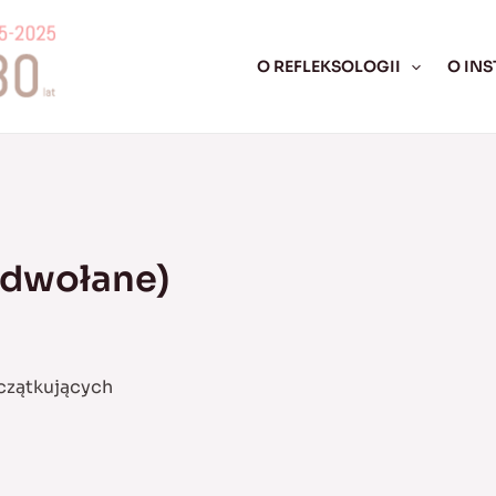
O REFLEKSOLOGII
O INS
(odwołane)
oczątkujących