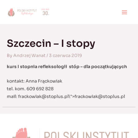
Skip
to
MAI
content
MEN
Szczecin – I stopy
By
Andrzej Wanat
/
3 czerwca 2019
kurs I stopnia refleksologii
stóp – dla początkujących
kontakt: Anna Frąckowiak
tel. kom. 609 692 828
mail:
frackowiak@stoplus.pl
\">
frackowiak@stoplus.pl