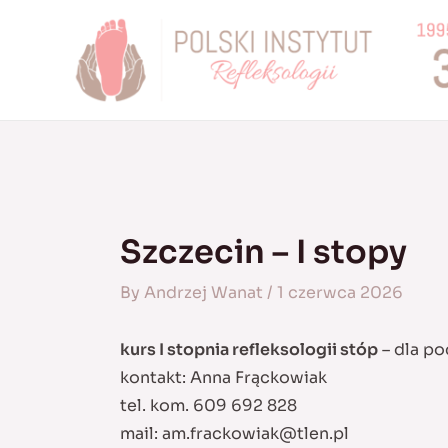
Skip
to
content
Szczecin – I stopy
By
Andrzej Wanat
/
1 czerwca 2026
kurs I stopnia refleksologii stóp
– dla po
kontakt: Anna Frąckowiak
tel. kom. 609 692 828
mail:
am.frackowiak@tlen.pl