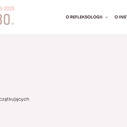
O REFLEKSOLOGII
O INS
czątkujących