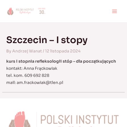
Skip
to
MAI
content
MEN
Szczecin – I stopy
By
Andrzej Wanat
/
12 listopada 2024
kurs I stopnia refleksologii stóp – dla początkujących
kontakt: Anna Frąckowiak
tel. kom. 609 692 828
mail:
am.frackowiak@tlen.pl