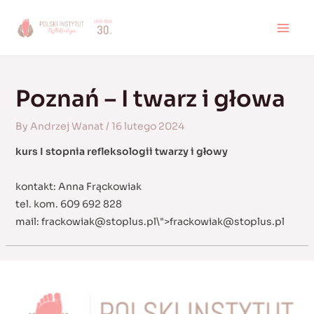
Skip
to
MAI
content
MEN
Poznań – I twarz i głowa
By
Andrzej Wanat
/
16 lutego 2024
kurs I stopnia refleksologii twarzy i głowy
kontakt: Anna Frąckowiak
tel. kom. 609 692 828
mail:
frackowiak@stoplus.pl
\">
frackowiak@stoplus.pl