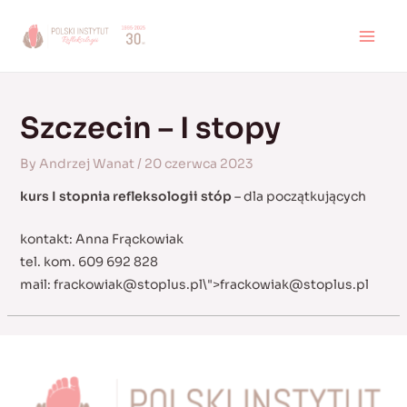
Skip
to
MAI
content
MEN
Szczecin – I stopy
By
Andrzej Wanat
/
20 czerwca 2023
kurs I stopnia refleksologii stóp
– dla początkujących
kontakt: Anna Frąckowiak
tel. kom. 609 692 828
mail:
frackowiak@stoplus.pl
\">
frackowiak@stoplus.pl