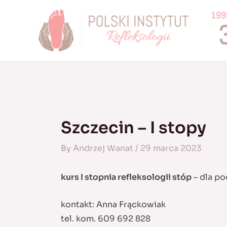
Skip
to
content
Szczecin – I stopy
By
Andrzej Wanat
/
29 marca 2023
kurs I stopnia refleksologii stóp
– dla po
kontakt: Anna Frąckowiak
tel. kom. 609 692 828