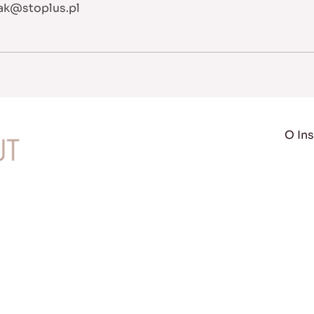
ak@stoplus.pl
O Ins