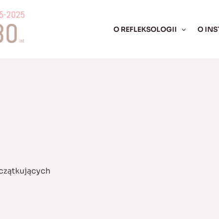
O REFLEKSOLOGII
O INS
czątkujących