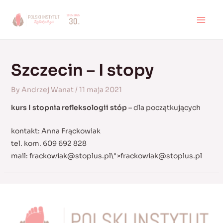
Skip
to
MAI
content
MEN
Szczecin – I stopy
By
Andrzej Wanat
/
11 maja 2021
kurs I stopnia refleksologii stóp
– dla początkujących
kontakt: Anna Frąckowiak
tel. kom. 609 692 828
mail:
frackowiak@stoplus.pl
\">
frackowiak@stoplus.pl