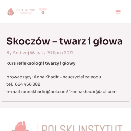
Skip
to
MAI
content
MEN
Skoczów – twarz i głowa
By
Andrzej Wanat
/
20 lipca 2017
kurs refleksologii twarzy i głowy
prowadzący: Anna Khadir – nauczyciel zawodu
tel. 664 456 882
e-mail :
annakhadir@aol.com
\">
annakhadir@aol.com