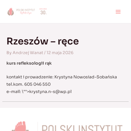
Skip
to
MAI
content
MEN
Rzeszów – ręce
By
Andrzej Wanat
/
12 maja 2026
kurs refleksologii rąk
kontakt i prowadzenie: Krystyna Nowosiad-Sobańska
tel.kom. 605 046 550
e-mail:
\"">
krystyna.n-s@wp.pl