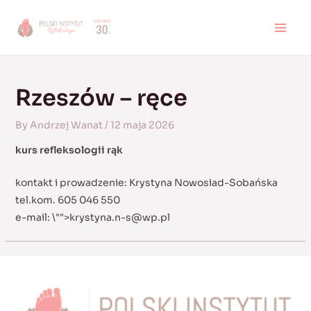
Skip
to
MAI
content
MEN
Rzeszów – ręce
By
Andrzej Wanat
/
12 maja 2026
kurs refleksologii rąk
kontakt i prowadzenie: Krystyna Nowosiad-Sobańska
tel.kom. 605 046 550
e-mail:
\"">
krystyna.n-s@wp.pl