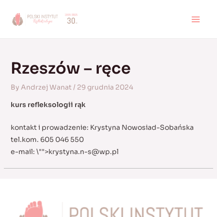
Skip
to
MAI
content
MEN
Rzeszów – ręce
By
Andrzej Wanat
/
29 grudnia 2024
kurs refleksologii rąk
kontakt i prowadzenie: Krystyna Nowosiad-Sobańska
tel.kom. 605 046 550
e-mail:
\"">
krystyna.n-s@wp.pl