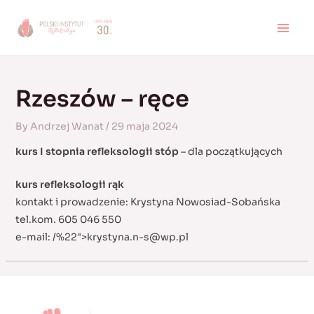
Skip
to
MAI
content
MEN
Rzeszów – ręce
By
Andrzej Wanat
/
29 maja 2024
kurs I stopnia refleksologii stóp
– dla początkujących
kurs refleksologii rąk
kontakt i prowadzenie: Krystyna Nowosiad-Sobańska
tel.kom. 605 046 550
e-mail:
/%22">
krystyna.n-s@wp.pl