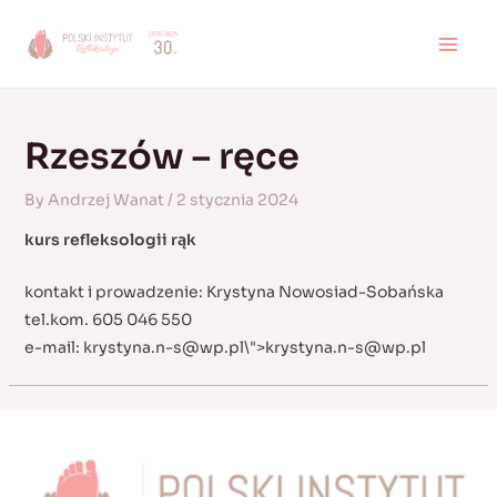
Skip
to
MAI
content
MEN
Rzeszów – ręce
By
Andrzej Wanat
/
2 stycznia 2024
kurs refleksologii rąk
kontakt i prowadzenie: Krystyna Nowosiad-Sobańska
tel.kom. 605 046 550
e-mail:
krystyna.n-s@wp.pl
\">
krystyna.n-s@wp.pl