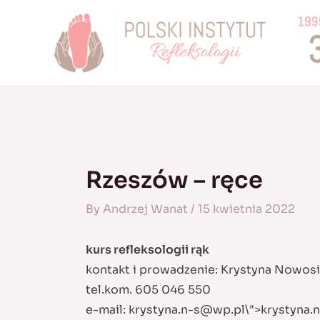
Skip
to
content
Rzeszów – ręce
By
Andrzej Wanat
/
15 kwietnia 2022
kurs refleksologii rąk
kontakt i prowadzenie: Krystyna Nowo
tel.kom. 605 046 550
e-mail:
krystyna.n-s@wp.pl
\">
krystyna.