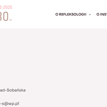
O REFLEKSOLOGII
O INS
siad-Sobańska
n-s@wp.pl