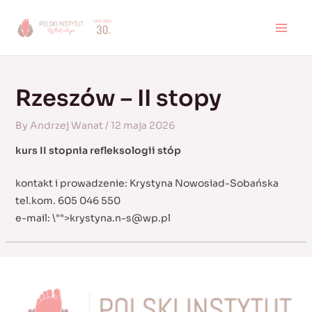
Skip
to
MAI
content
MEN
Rzeszów – II stopy
By
Andrzej Wanat
/
12 maja 2026
kurs II stopnia refleksologii stóp
kontakt i prowadzenie: Krystyna Nowosiad-Sobańska
tel.kom. 605 046 550
e-mail:
\"">
krystyna.n-s@wp.pl