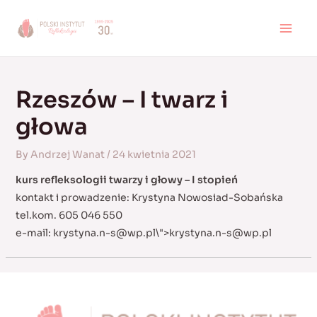
Skip
to
MAI
content
MEN
Rzeszów – I twarz i
głowa
By
Andrzej Wanat
/
24 kwietnia 2021
kurs refleksologii twarzy i głowy – I stopień
kontakt i prowadzenie: Krystyna Nowosiad-Sobańska
tel.kom. 605 046 550
e-mail:
krystyna.n-s@wp.pl
\">
krystyna.n-s@wp.pl