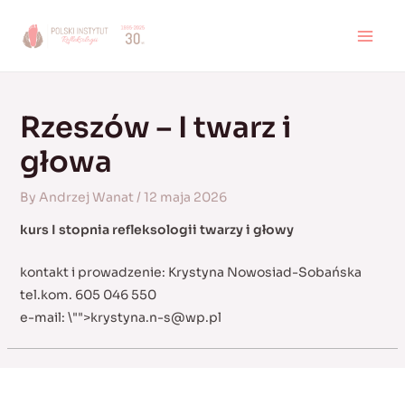
Skip
to
MAI
content
MEN
Rzeszów – I twarz i
głowa
By
Andrzej Wanat
/
12 maja 2026
kurs I stopnia refleksologii twarzy i głowy
kontakt i prowadzenie: Krystyna Nowosiad-Sobańska
tel.kom. 605 046 550
e-mail:
\"">
krystyna.n-s@wp.pl