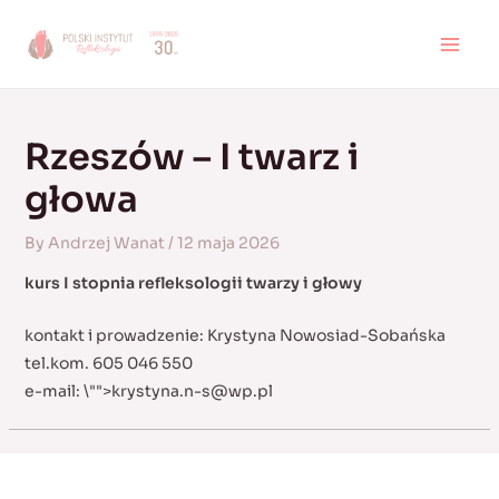
Skip
to
MAI
content
MEN
Rzeszów – I twarz i
głowa
By
Andrzej Wanat
/
12 maja 2026
kurs I stopnia refleksologii twarzy i głowy
kontakt i prowadzenie: Krystyna Nowosiad-Sobańska
tel.kom. 605 046 550
e-mail:
\"">
krystyna.n-s@wp.pl