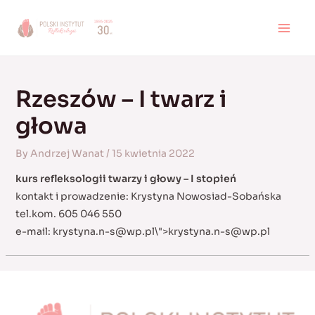
Skip
to
MAI
content
MEN
Rzeszów – I twarz i
głowa
By
Andrzej Wanat
/
15 kwietnia 2022
kurs refleksologii twarzy i głowy – I stopień
kontakt i prowadzenie: Krystyna Nowosiad-Sobańska
tel.kom. 605 046 550
e-mail:
krystyna.n-s@wp.pl
\">
krystyna.n-s@wp.pl