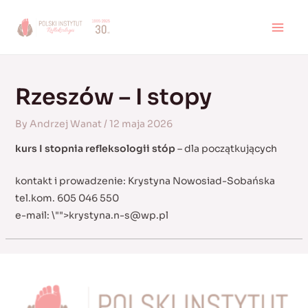
Skip
to
MAI
content
MEN
Rzeszów – I stopy
By
Andrzej Wanat
/
12 maja 2026
kurs I stopnia refleksologii stóp
– dla początkujących
kontakt i prowadzenie: Krystyna Nowosiad-Sobańska
tel.kom. 605 046 550
e-mail:
\"">
krystyna.n-s@wp.pl