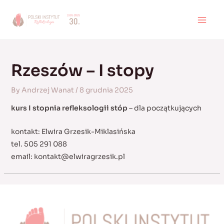
Skip
to
MAI
content
MEN
Rzeszów – I stopy
By
Andrzej Wanat
/
8 grudnia 2025
kurs I stopnia refleksologii stóp
– dla początkujących
kontakt: Elwira Grzesik-Miklasińska
tel. 505 291 088
email:
kontakt@elwiragrzesik.pl