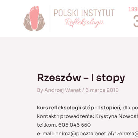
Skip
to
content
Rzeszów – I stopy
By
Andrzej Wanat
/
6 marca 2019
kurs refleksologii stóp – I stopień
, dla p
kontakt i prowadzenie: Krystyna Nowo
tel.kom. 605 046 550
e-mail:
enima@poczta.onet.pl
\">
enima@