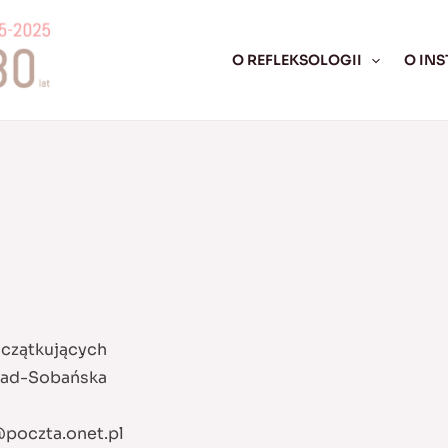
O REFLEKSOLOGII
O INS
oczątkujących
siad-Sobańska
poczta.onet.pl