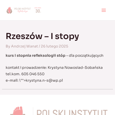
Skip
to
MAI
content
MEN
Rzeszów – I stopy
By
Andrzej Wanat
/
26 lutego 2025
kurs I stopnia refleksologii stóp
– dla początkujących
kontakt i prowadzenie: Krystyna Nowosiad-Sobańska
tel.kom. 605 046 550
e-mail:
\"">
krystyna.n-s@wp.pl