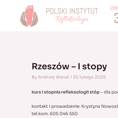
Skip
to
content
Rzeszów – I stopy
By
Andrzej Wanat
/
26 lutego 2025
kurs I stopnia refleksologii stóp
– dla po
kontakt i prowadzenie: Krystyna Nowo
tel.kom. 605 046 550