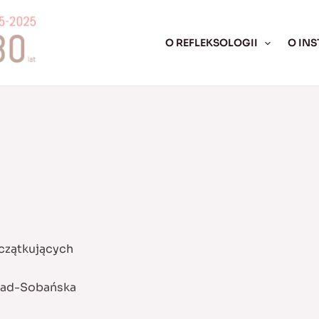
O REFLEKSOLOGII
O INS
czątkujących
siad-Sobańska