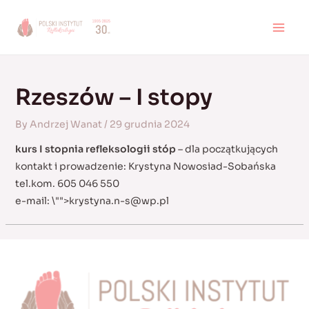
Skip
to
MAI
content
MEN
Rzeszów – I stopy
By
Andrzej Wanat
/
29 grudnia 2024
kurs I stopnia refleksologii stóp
– dla początkujących
kontakt i prowadzenie: Krystyna Nowosiad-Sobańska
tel.kom. 605 046 550
e-mail:
\"">
krystyna.n-s@wp.pl