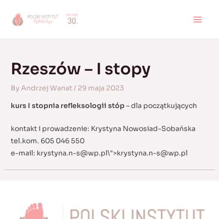
Skip
to
MAI
content
MEN
Rzeszów – I stopy
By
Andrzej Wanat
/
29 maja 2023
kurs I stopnia refleksologii stóp
– dla początkujących
kontakt i prowadzenie: Krystyna Nowosiad-Sobańska
tel.kom. 605 046 550
e-mail:
krystyna.n-s@wp.pl
\">
krystyna.n-s@wp.pl