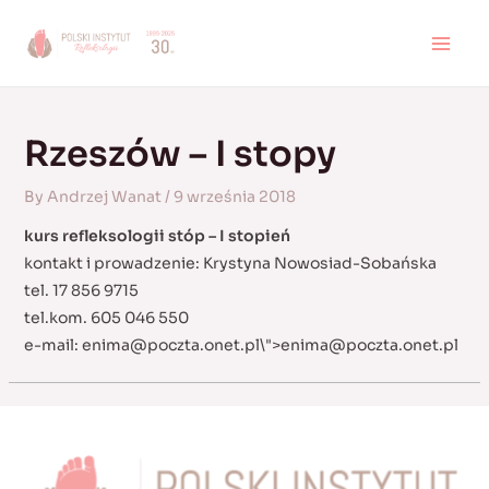
Skip
to
MAI
content
MEN
Rzeszów – I stopy
By
Andrzej Wanat
/
9 września 2018
kurs refleksologii stóp – I stopień
kontakt i prowadzenie: Krystyna Nowosiad-Sobańska
tel. 17 856 9715
tel.kom. 605 046 550
e-mail:
enima@poczta.onet.pl
\">
enima@poczta.onet.pl