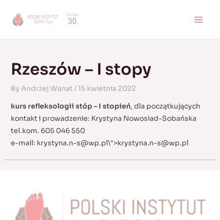
Skip
to
MAI
content
MEN
Rzeszów – I stopy
By
Andrzej Wanat
/
15 kwietnia 2022
kurs refleksologii stóp – I stopień
, dla początkujących
kontakt i prowadzenie: Krystyna Nowosiad-Sobańska
tel.kom. 605 046 550
e-mail:
krystyna.n-s@wp.pl
\">
krystyna.n-s@wp.pl