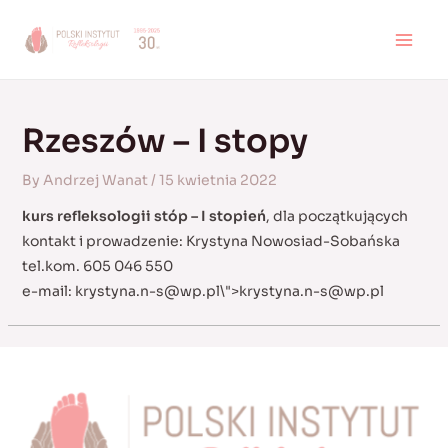
Skip
to
MAI
content
MEN
Rzeszów – I stopy
By
Andrzej Wanat
/
15 kwietnia 2022
kurs refleksologii stóp – I stopień
, dla początkujących
kontakt i prowadzenie: Krystyna Nowosiad-Sobańska
tel.kom. 605 046 550
e-mail:
krystyna.n-s@wp.pl
\">
krystyna.n-s@wp.pl