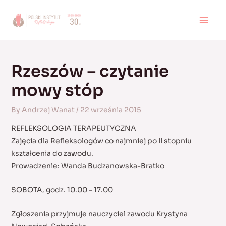
Skip
to
MAI
content
MEN
Rzeszów – czytanie
mowy stóp
By
Andrzej Wanat
/
22 września 2015
REFLEKSOLOGIA TERAPEUTYCZNA
Zajęcia dla Refleksologów co najmniej po II stopniu
kształcenia do zawodu.
Prowadzenie: Wanda Budzanowska-Bratko
SOBOTA, godz. 10.00 – 17.00
Zgłoszenia przyjmuje nauczyciel zawodu Krystyna