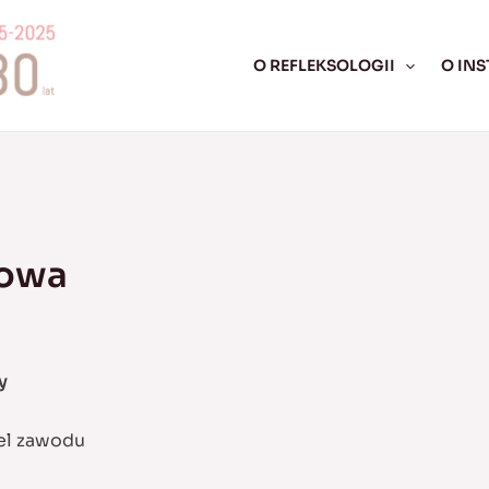
O REFLEKSOLOGII
O INS
łowa
y
el zawodu