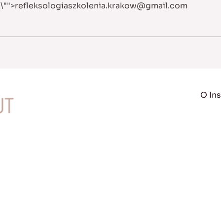
b
\"">
refleksologiaszkolenia.krakow@gmail.com
O Ins