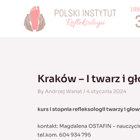
Skip
to
content
Kraków – I twarz i g
By
Andrzej Wanat
/
4 stycznia 2024
kurs I stopnia refleksologii twarzy i głow
kontakt: Magdalena OSTAFIN – nauczyci
tel.kom. 604 934 795