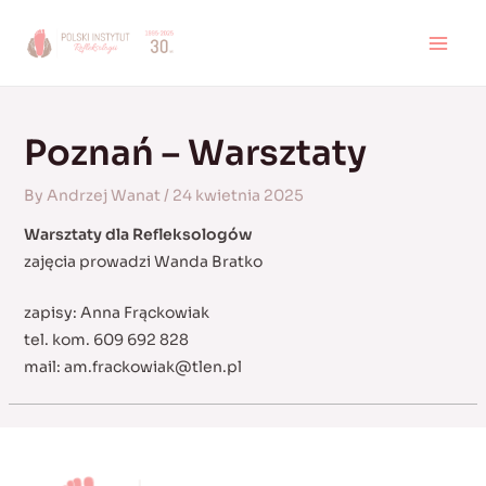
Skip
to
MAI
content
MEN
Poznań – Warsztaty
By
Andrzej Wanat
/
24 kwietnia 2025
Warsztaty dla Refleksologów
zajęcia prowadzi Wanda Bratko
zapisy: Anna Frąckowiak
tel. kom. 609 692 828
mail:
am.frackowiak@tlen.pl