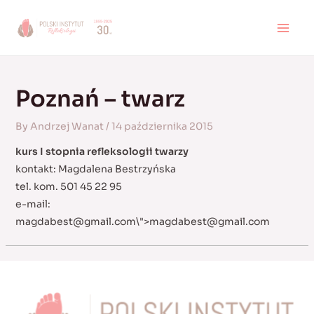
Skip
to
MAI
content
MEN
Poznań – twarz
By
Andrzej Wanat
/
14 października 2015
kurs I stopnia refleksologii twarzy
kontakt: Magdalena Bestrzyńska
tel. kom. 501 45 22 95
e-mail:
magdabest@gmail.com
\">
magdabest@gmail.com