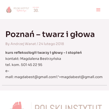
Skip
to
MAI
content
MEN
Poznań – twarz i głowa
By
Andrzej Wanat
/
24 lutego 2018
kurs refleksologii twarzy i głowy – I stopień
kontakt: Magdalena Bestrzyńska
tel. kom. 501 45 22 95
e-
mail:
magdabest@gmail.com
\">
magdabest@gmail.com