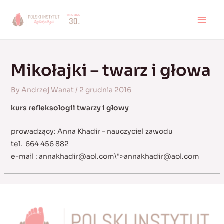
Skip
to
MAI
content
MEN
Mikołajki – twarz i głowa
By
Andrzej Wanat
/
2 grudnia 2016
kurs refleksologii twarzy i głowy
prowadzący: Anna Khadir – nauczyciel zawodu
tel. 664 456 882
e-mail :
annakhadir@aol.com
\">
annakhadir@aol.com