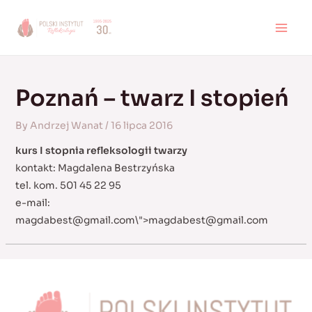
Skip
to
MAI
content
MEN
Poznań – twarz I stopień
By
Andrzej Wanat
/
16 lipca 2016
kurs I stopnia refleksologii twarzy
kontakt: Magdalena Bestrzyńska
tel. kom. 501 45 22 95
e-mail:
magdabest@gmail.com
\">
magdabest@gmail.com