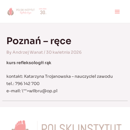
Skip
to
MAI
content
MEN
Poznań – ręce
By
Andrzej Wanat
/
30 kwietnia 2026
kurs refleksologii rąk
kontakt: Katarzyna Trojanowska – nauczyciel zawodu
tel.: 796 142 700
e-mail:
\"">
wilbru@op.pl