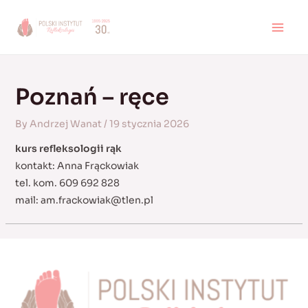
Skip
to
MAI
content
MEN
Poznań – ręce
By
Andrzej Wanat
/
19 stycznia 2026
kurs refleksologii rąk
kontakt: Anna Frąckowiak
tel. kom. 609 692 828
mail:
am.frackowiak@tlen.pl