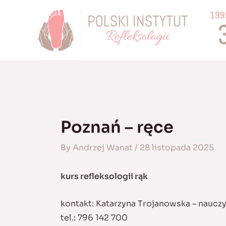
Skip
to
content
Poznań – ręce
By
Andrzej Wanat
/
28 listopada 2025
kurs refleksologii rąk
kontakt: Katarzyna Trojanowska – naucz
tel.: 796 142 700