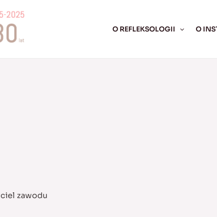
O REFLEKSOLOGII
O INS
yciel zawodu